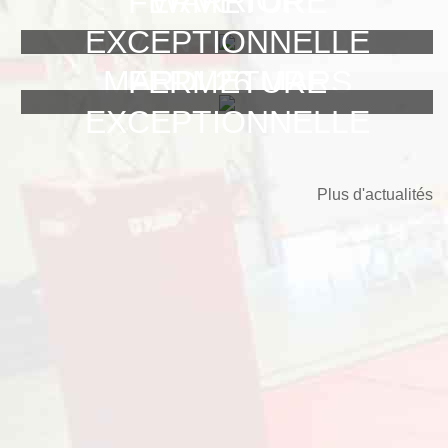
WARRIOR
FERMETURE
ADVENTURE LYON
EXCEPTIONNELLE
MARDI 26 MARS
FERMETURE
EXCEPTIONNELLE
Plus d'actualités